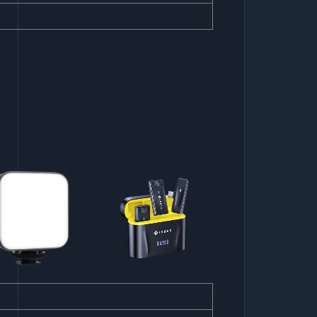
Selfie Light
Clip On
Kepala Charger IT