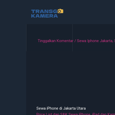
Lewati
ke
konten
Tinggalkan Komentar
/
Sewa Iphone Jakarta
,
Sewa iPhone di Jakarta Utara
Price List dan S&K Sewa iPhone, iPad dan Ka