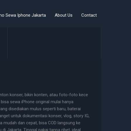
mo Sewa Iphone Jakarta
About Us
Contact
nton konser, bikin konten, atau foto-foto kece
 bisa sewa iPhone original mulai hanya
 yang disediakan mulus seperti baru, baterai
nget untuk dokumentasi konser, vlog, story IG,
wa mudah dan cepat, bisa COD langsung ke
di Jakarta. Tinggal pakai tanpa ribet, ideal