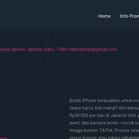
Home
Info Pro
Sewa Iphone Jakarta Utara
/ Oleh
mbimarifah@gmail.com
Butuh iPhone berkualitas untuk no
tanpa harus beli mahal? Kini kamu
Rp50.000 per hari di Jakarta! Unit
awet, dan kamera jernih—cocok ba
hingga konten TikTok. Proses se
venue konser atau lokasi pilihanmu 
mera