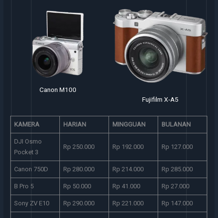
Fujifilm X-T10
Fujifilm X-A5
KAMERA
HARIAN
MINGGUAN
BULANAN
DJI Osmo
Rp 250.000
Rp 192.000
Rp 127.000
Pocket 3
Canon 750D
Rp 280.000
Rp 214.000
Rp 285.000
B Pro 5
Rp 50.000
Rp 41.000
Rp 27.000
Sony ZV E10
Rp 290.000
Rp 221.000
Rp 147.000