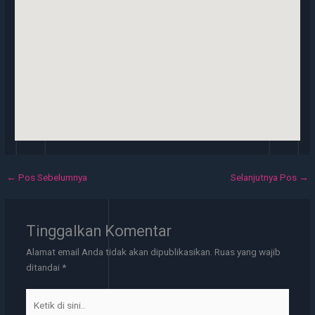
←
Pos Sebelumnya
Selanjutnya Pos
→
Tinggalkan Komentar
Alamat email Anda tidak akan dipublikasikan.
Ruas yang wajib
ditandai
*
Ketik
di