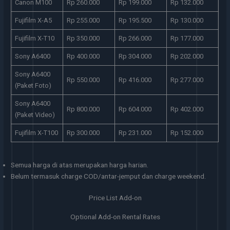
Canon M100
Rp 260.000
Rp 199.000
Rp 132.000
Fujifilm X-A5
Rp 255.000
Rp 195.500
Rp 130.000
Fujifilm X-T10
Rp 350.000
Rp 266.000
Rp 177.000
Sony A6400
Rp 400.000
Rp 304.000
Rp 202.000
Sony A6400
Rp 550.000
Rp 416.000
Rp 277.000
(Paket Foto)
Sony A6400
Rp 800.000
Rp 604.000
Rp 402.000
(Paket Video)
Fujifilm X-T100
Rp 300.000
Rp 231.000
Rp 152.000
Semua harga di atas merupakan harga harian.
Belum termasuk charge COD/antar-jemput dan charge weekend.
Price List Add-on
Optional Add-on Rental Rates