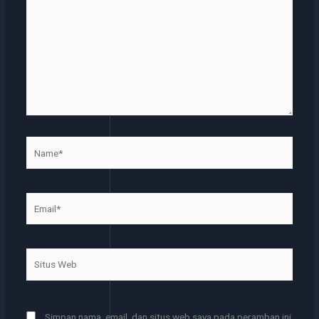
sini..
Name*
Email*
Situs
Web
Simpan nama, email, dan situs web saya pada peramban ini