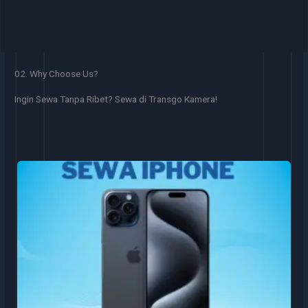
02. Why Choose Us?
Ingin Sewa Tanpa Ribet? Sewa di Transgo Kamera!