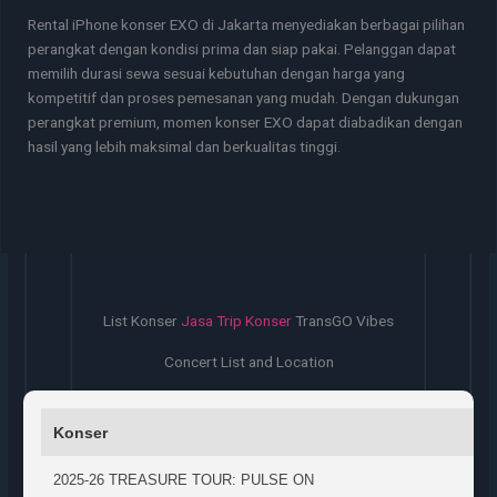
Rental iPhone konser EXO di Jakarta menyediakan berbagai pilihan
perangkat dengan kondisi prima dan siap pakai. Pelanggan dapat
memilih durasi sewa sesuai kebutuhan dengan harga yang
kompetitif dan proses pemesanan yang mudah. Dengan dukungan
perangkat premium, momen konser EXO dapat diabadikan dengan
hasil yang lebih maksimal dan berkualitas tinggi.
List Konser
Jasa Trip Konser
TransGO Vibes
Concert List and Location
Konser
2025-26 TREASURE TOUR: PULSE ON