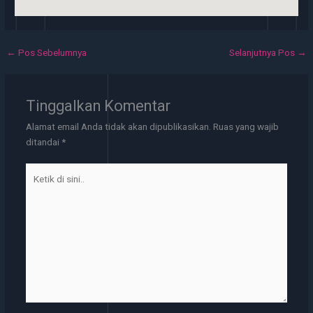
←
Pos Sebelumnya
Selanjutnya Pos
→
Tinggalkan Komentar
Alamat email Anda tidak akan dipublikasikan.
Ruas yang wajib
ditandai
*
Ketik
di
sini..