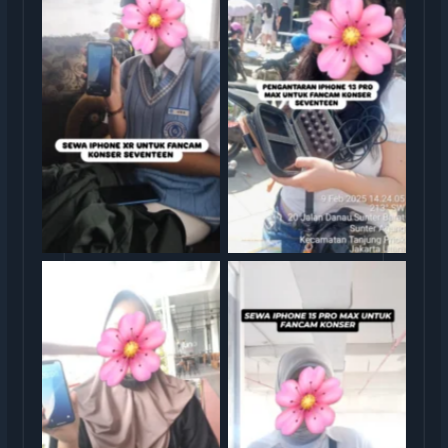
Serah Terima Sewa iPhone
Serah Terima Sewa iPhone
13 Pro Max Konser
XR Konser Seventeen
Seventeen
Serah Terima Sewa iPhone
Serah Terima Sewa iPhone
XR TransGO
15 TransGO