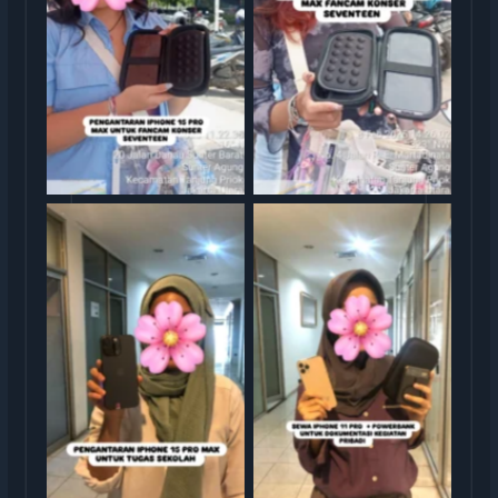
Serah Terima Sewa iPhone
13 Pro Max Konser
TransGO
Seventeen
Serag Terima Sewa iPhone
Serah Terima Sewa iPhone
15 Pro Max TransGO
11 Pro TransGO