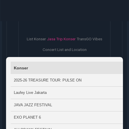
List Konser
Jasa Trip Konser
TransGO Vibes
Concert List and Location
Konser
2025-26 TREASURE TOUR: PULSE ON
Laufey Live Jakarta
JAVA JAZZ FESTIVAL
EXO PLANET 6