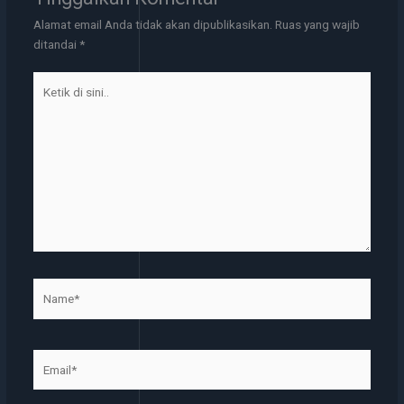
Alamat email Anda tidak akan dipublikasikan.
Ruas yang wajib
ditandai
*
Ketik
di
sini..
Name*
Email*