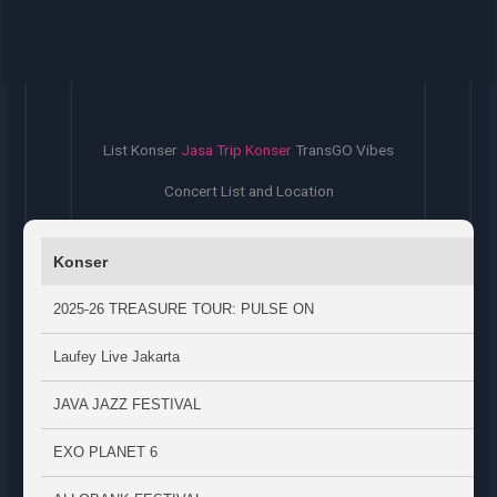
List Konser
Jasa Trip Konser
TransGO Vibes
Concert List and Location
Konser
2025-26 TREASURE TOUR: PULSE ON
Laufey Live Jakarta
JAVA JAZZ FESTIVAL
EXO PLANET 6