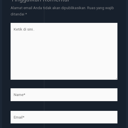
Alamat email Anda tidak akan dipublikasikan.
Ruas yang wajib
ditandai
*
Ketik
di
sini..
Name*
Email*