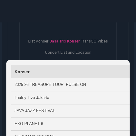
List Konser
Jasa Trip Konser
TransGO Vibes
Concert List and Location
Konser
2025-26 TREASURE TOUR: PULSE ON
Laufey Live Jakarta
JAVA JAZZ FESTIVAL
EXO PLANET 6