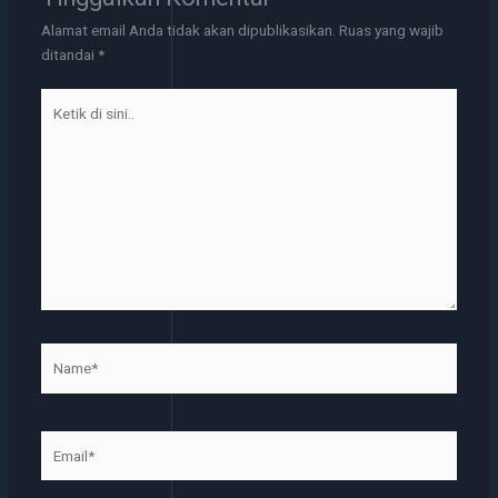
Alamat email Anda tidak akan dipublikasikan.
Ruas yang wajib
ditandai
*
Ketik
di
sini..
Name*
Email*