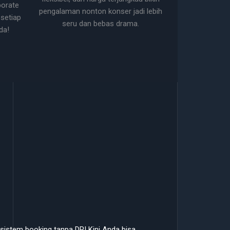
porate
pengalaman nonton konser jadi lebih
setiap
seru dan bebas drama.
da!
istem booking tanpa DP! Kini Anda bisa