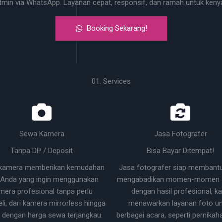
dmin via WhatsApp. Layanan cepat, responsif, dan ramah untuk ke
Booking Sekarang!
01. Services
Sewa Kamera
Jasa Fotografer
Tanpa DP / Deposit
Bisa Bayar Ditempat!
kamera memberikan kemudahan
Jasa fotografer siap membant
 Anda yang ingin menggunakan
mengabadikan momen-momen s
mera profesional tanpa perlu
dengan hasil profesional, k
i, dari kamera mirrorless hingga
menawarkan layanan foto un
 dengan harga sewa terjangkau.
berbagai acara, seperti pernikaha