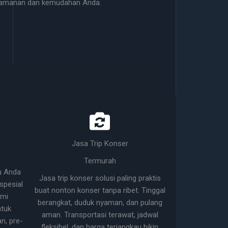
nyamanan dan kemudahan Anda.
Jasa Trip Konser
Termurah
u Anda
Jasa trip konser solusi paling praktis
pesial
buat nonton konser tanpa ribet. Tinggal
ami
berangkat, duduk nyaman, dan pulang
tuk
aman. Transportasi terawat, jadwal
n, pre-
fleksibel, dan harga terjangkau bikin