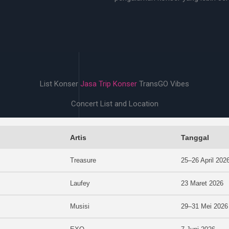
List Konser
Jasa Trip Konser
TransGO Vibes
Concert List and Location
Artis
Tanggal
Treasure
25–26 April 202
Laufey
23 Maret 2026
Musisi
29–31 Mei 2026