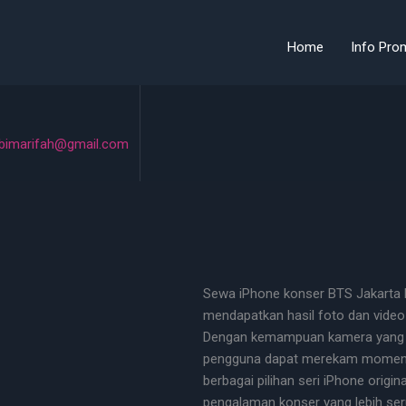
Home
Info Pro
bimarifah@gmail.com
Sewa iPhone konser BTS Jakart
mendapatkan hasil foto dan video 
Dengan kemampuan kamera yang u
pengguna dapat merekam momen fa
berbagai pilihan seri iPhone orig
pengalaman konser yang lebih ser