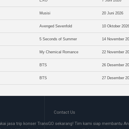
EXO
7 Juni 2026
Musisi
20 Juni 2026
Avenged Sevenfold
10 Oktober 202
5 Seconds of Summer
14 November 2
My Chemical Romance
22 November 2
BTS
26 Desember 2
BTS
27 Desember 2
Contact Us
akai jasa trip konser TransGO sekarang! Tim kami siap membantu And