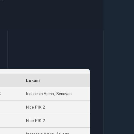
Lokasi
6
Indonesia Arena, Senayan
Nice PIK 2
Nice PIK 2