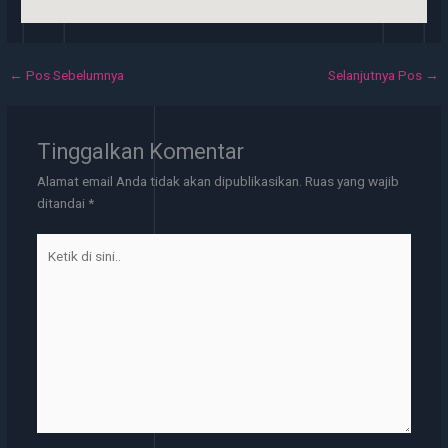
←
Pos Sebelumnya
Selanjutnya Pos
→
Tinggalkan Komentar
Alamat email Anda tidak akan dipublikasikan.
Ruas yang wajib
ditandai
*
Ketik
di
sini..