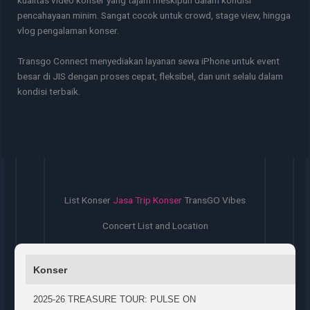
pencahayaan minim. Sangat cocok untuk crowd, stage view, hingga
vlog pengalaman konser.
Transgo Connect menyediakan layanan sewa iPhone untuk event
besar di JIS dengan proses cepat, fleksibel, dan unit selalu dalam
kondisi terbaik.
List Konser
Jasa Trip Konser
TransGO Vibes
Concert List and Location
Konser
2025-26 TREASURE TOUR: PULSE ON