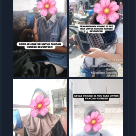
Serah Terima Sewa iPhone
Serah Terima Sewa iPhone
13 Pro Max Konser
XR Konser Seventeen
Seventeen
Serah Terima Sewa iPhone
Serah Terima Sewa iPhone
XR TransGO
15 TransGO