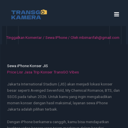
Lewati
ke
konten
Tinggalkan Komentar
/
Sewa IPhone
/ Oleh
mbimarifah@gmail.com
Sewa iPhone Konser JIS
Price Lisr Jasa Trip Konser TransGO Vibes
Jakarta International Stadium (JIS) akan menjadi lokasi konser
besar seperti Avenged Sevenfold, My Chemical Romance, BTS, dan
5SOS pada tahun 2026. Untuk kamu yang ingin mengabadikan
momen konser dengan hasil maksimal, layanan sewa iPhone
Jakarta adalah pilihan terbaik.
Dengan iPhone berkamera canggih, kamu bisa mendapatkan
kualitas video konser yang tajam meskipun dalam kondisi