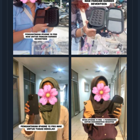
Serah Terima Sewa iPhone
13 Pro Max Konser
TransGO
Seventeen
Serag Terima Sewa iPhone
Serah Terima Sewa iPhone
15 Pro Max TransGO
11 Pro TransGO