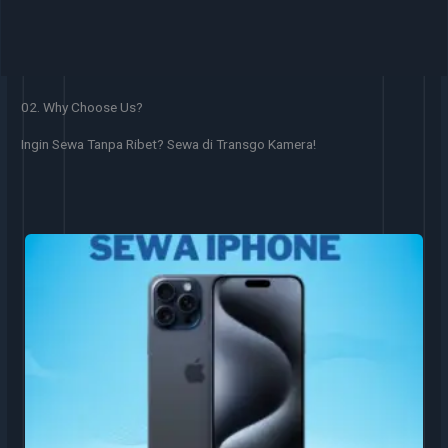
02. Why Choose Us?
Ingin Sewa Tanpa Ribet? Sewa di Transgo Kamera!