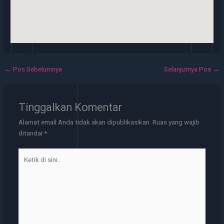
←
Pos Sebelumnya
Selanjutnya Pos
→
Tinggalkan Komentar
Alamat email Anda tidak akan dipublikasikan.
Ruas yang wajib
ditandai
*
Ketik
di
sini..