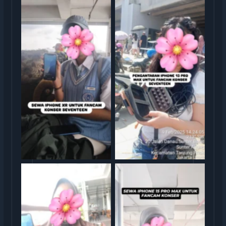
Serah Terima Sewa iPhone
Serah Terima Sewa iPhone
13 Pro Max Konser
XR Konser Seventeen
Seventeen