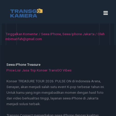
Lewati
ke
konten
Tinggalkan Komentar
/
Sewa IPhone
,
Sewa Iphone Jakarta
/ Oleh
mbimarifah@gmail.com
Sewa iPhone Treasure
Price Lisr Jasa Trip Konser TransGO Vibes
Konser TREASURE TOUR 2026: PULSE ON di Indonesia Arena,
Senayan, akan menjadi salah satu event K-pop terbesar tahun ini.
Untuk kamu yang ingin mengabadikan momen dengan hasil foto
dan video berkualitas tinggi, layanan sewa iPhone di Jakarta
menjadi solusi terbaik.
Transgo Connect menyediakan sewa iPhone dengan kualitas