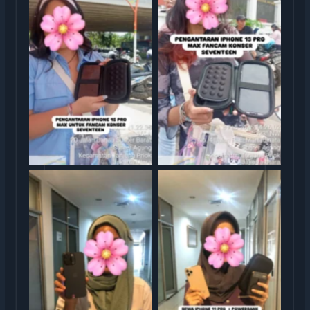
Serah Terima Sewa iPhone
Serah Terima Sewa iPhone
13 Pro Max Konser
TransGO
Seventeen
Serag Terima Sewa iPhone
Serah Terima Sewa iPhone
15 Pro Max TransGO
11 Pro TransGO