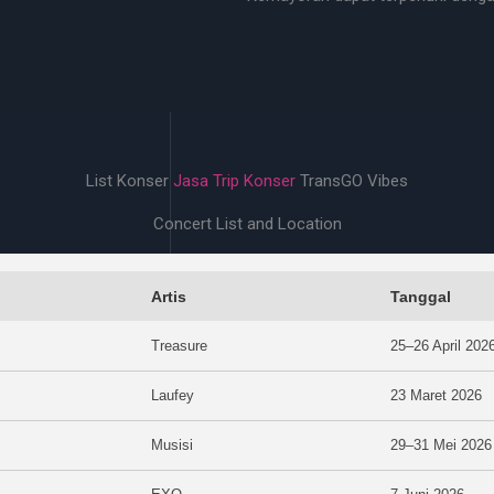
List Konser
Jasa Trip Konser
TransGO Vibes
Concert List and Location
Artis
Tanggal
Treasure
25–26 April 202
Laufey
23 Maret 2026
Musisi
29–31 Mei 2026