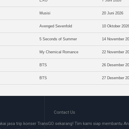
EXO
7 Juni 2026
Musisi
20 Juni 2026
Avenged Sevenfold
10 Oktober 202
5 Seconds of Summer
14 November 2
My Chemical Romance
22 November 2
BTS
26 Desember 2
BTS
27 Desember 2
Contact Us
akai jasa trip konser TransGO sekarang! Tim kami siap membantu And