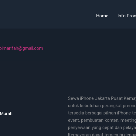
Home
Info Pro
bimarifah@gmail.com
Sewa iPhone Jakarta Pusat Kemay
untuk kebutuhan perangkat premium
tersedia berbagai pilihan iPhone 
 Murah
event, pembuatan konten, meeting 
penyewaan yang cepat dan pelayan
Kemayoran dapat terpenuhi dengan