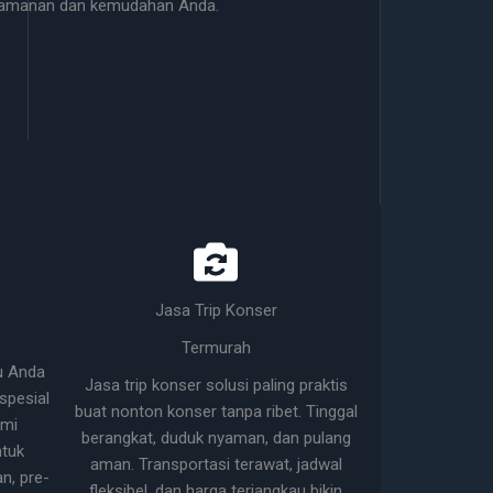
nyamanan dan kemudahan Anda.
Jasa Trip Konser
Termurah
u Anda
Jasa trip konser solusi paling praktis
pesial
buat nonton konser tanpa ribet. Tinggal
ami
berangkat, duduk nyaman, dan pulang
tuk
aman. Transportasi terawat, jadwal
n, pre-
fleksibel, dan harga terjangkau bikin