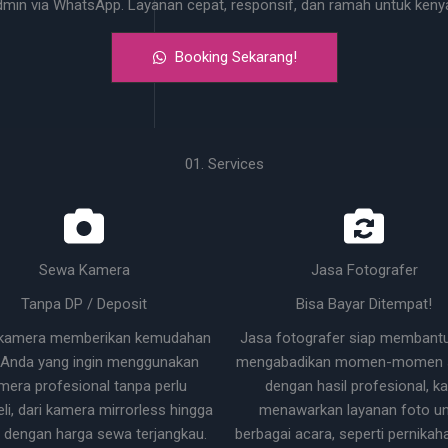
dmin via WhatsApp. Layanan cepat, responsif, dan ramah untuk ke
Booking Sekarang!
01. Services
Sewa Kamera
Jasa Fotografer
Tanpa DP / Deposit
Bisa Bayar Ditempat!
kamera memberikan kemudahan
Jasa fotografer siap membant
 Anda yang ingin menggunakan
mengabadikan momen-momen s
mera profesional tanpa perlu
dengan hasil profesional, k
i, dari kamera mirrorless hingga
menawarkan layanan foto un
 dengan harga sewa terjangkau.
berbagai acara, seperti pernikaha