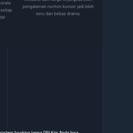
porate
pengalaman nonton konser jadi lebih
setiap
seru dan bebas drama.
da!
istem booking tanpa DP! Kini Anda bisa