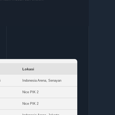
Lokasi
6
Indonesia Arena, Senayan
Nice PIK 2
Nice PIK 2