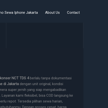
mo Sewa Iphone Jakarta
About Us
Contact
konser NCT TDS 4
berlalu tanpa dokumentasi
e di Jakarta
dengan unit original, kondisi
amera super jernih yang siap mengabadikan
. Layanan kami fleksibel, bisa COD langsung ke
rlu repot. Tersedia pilihan sewa harian,
 kebutuhanmu. Dengan proses cepat, harga