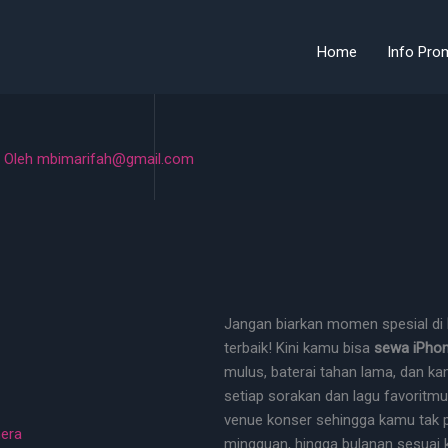
Home
Info Pro
 Oleh
mbimarifah@gmail.com
Jangan biarkan momen spesial di
terbaik! Kini kamu bisa
sewa iPhon
mulus, baterai tahan lama, dan k
setiap sorakan dan lagu favoritmu
venue konser sehingga kamu tak pe
mera
mingguan, hingga bulanan sesuai