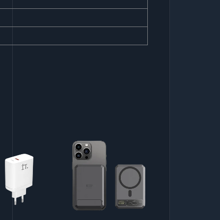
Powerbank
Tripod
Selfie Light