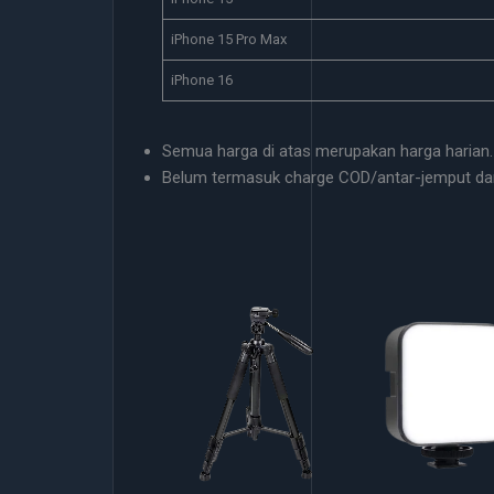
iPhone 15 Pro Max
iPhone 16
Semua harga di atas merupakan harga harian.
Belum termasuk charge COD/antar-jemput da
Tripod
Selfie Light
Clip On