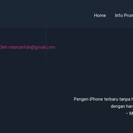
Home
Info Pro
Oleh
mbimarifah@gmail.com
Pengen iPhone terbaru tanpa h
dengan harg
– M