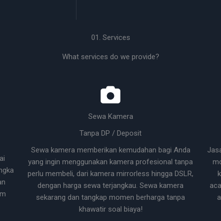
01. Services
What services do we provide?
Sewa Kamera
Tanpa DP / Deposit
Sewa kamera memberikan kemudahan bagi Anda
Jas
ai
yang ingin menggunakan kamera profesional tanpa
mo
ngka
perlu membeli, dari kamera mirrorless hingga DSLR,
k
an
dengan harga sewa terjangkau. Sewa kamera
aca
um
sekarang dan tangkap momen berharga tanpa
a
khawatir soal biaya!