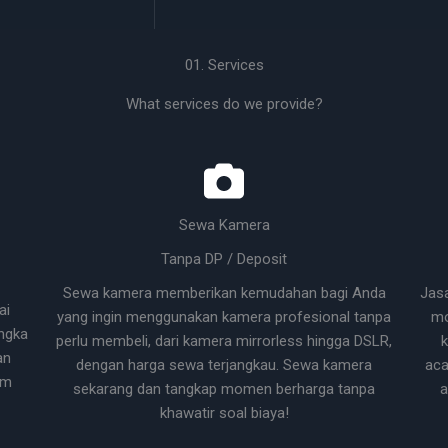
01. Services
What services do we provide?
Sewa Kamera
Tanpa DP / Deposit
Sewa kamera memberikan kemudahan bagi Anda
Jas
ai
yang ingin menggunakan kamera profesional tanpa
mo
ngka
perlu membeli, dari kamera mirrorless hingga DSLR,
k
an
dengan harga sewa terjangkau. Sewa kamera
aca
um
sekarang dan tangkap momen berharga tanpa
a
khawatir soal biaya!