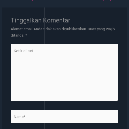
Tinggalkan Komentar
Alamat email Anda tidak akan dipublikasikan.
Ruas yang wajib
ditandai
*
Ketik
di
sini..
Name*