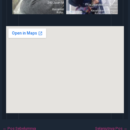
←
Pos Sebelumnya
Selanjutnya Pos
→