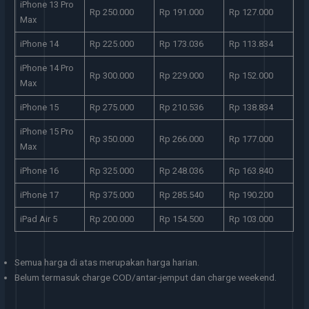
iPhone 13 Pro
Rp 250.000
Rp 191.000
Rp 127.000
Max
iPhone 14
Rp 225.000
Rp 173.036
Rp 113.834
iPhone 14 Pro
Rp 300.000
Rp 229.000
Rp 152.000
Max
iPhone 15
Rp 275.000
Rp 210.536
Rp 138.834
iPhone 15 Pro
Rp 350.000
Rp 266.000
Rp 177.000
Max
iPhone 16
Rp 325.000
Rp 248.036
Rp 163.840
iPhone 17
Rp 375.000
Rp 285.540
Rp 190.200
iPad Air 5
Rp 200.000
Rp 154.500
Rp 103.000
Semua harga di atas merupakan harga harian.
Belum termasuk charge COD/antar-jemput dan charge weekend.