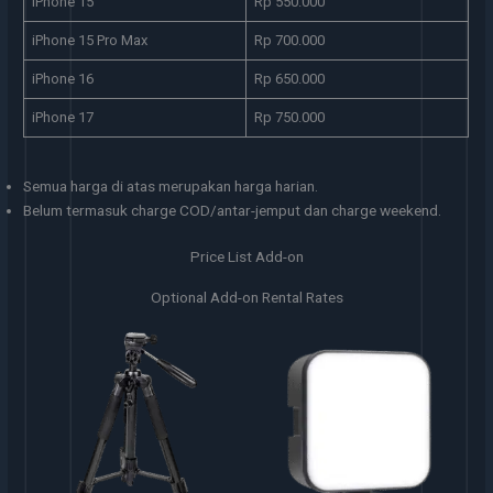
iPhone 15
Rp 550.000
iPhone 15 Pro Max
Rp 700.000
iPhone 16
Rp 650.000
iPhone 17
Rp 750.000
Semua harga di atas merupakan harga harian.
Belum termasuk charge COD/antar-jemput dan charge weekend.
Price List Add-on
Optional Add-on Rental Rates
Selfie Light
Clip On