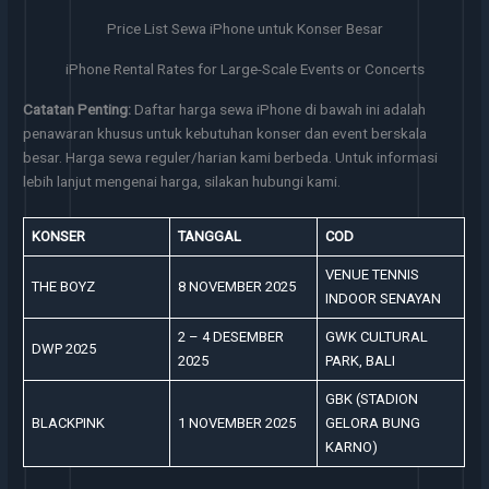
Price List Sewa iPhone untuk Konser Besar
iPhone Rental Rates for Large-Scale Events or Concerts
Catatan Penting:
Daftar harga sewa iPhone di bawah ini adalah
penawaran khusus untuk kebutuhan konser dan event berskala
besar. Harga sewa reguler/harian kami berbeda. Untuk informasi
lebih lanjut mengenai harga, silakan hubungi kami.
KONSER
TANGGAL
COD
VENUE TENNIS
THE BOYZ
8 NOVEMBER 2025
INDOOR SENAYAN
2 – 4 DESEMBER
GWK CULTURAL
DWP 2025
2025
PARK, BALI
GBK (STADION
BLACKPINK
1 NOVEMBER 2025
GELORA BUNG
KARNO)