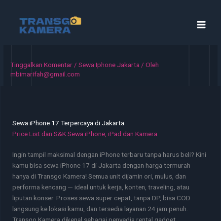
Lewati
ke
konten
Tinggalkan Komentar
/
Sewa Iphone Jakarta
/ Oleh
mbimarifah@gmail.com
Sewa iPhone 17 Terpercaya di Jakarta
Price List dan S&K Sewa iPhone, iPad dan Kamera
Ingin tampil maksimal dengan iPhone terbaru tanpa harus beli? Kini
kamu bisa sewa iPhone 17 di Jakarta dengan harga termurah
hanya di Transgo Kamera! Semua unit dijamin ori, mulus, dan
performa kencang — ideal untuk kerja, konten, traveling, atau
liputan konser. Proses sewa super cepat, tanpa DP, bisa COD
langsung ke lokasi kamu, dan tersedia layanan 24 jam penuh.
Transgo Kamera dikenal sebagai penyedia rental gadget