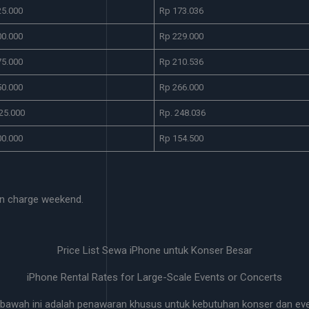
25.000
Rp 173.036
00.000
Rp 229.000
75.000
Rp 210.536
50.000
Rp 266.000
25.000
Rp. 248.036
00.000
Rp 154.500
n charge weekend.
Price List Sewa iPhone untuk Konser Besar
iPhone Rental Rates for Large-Scale Events or Concerts
bawah ini adalah penawaran khusus untuk kebutuhan konser dan even