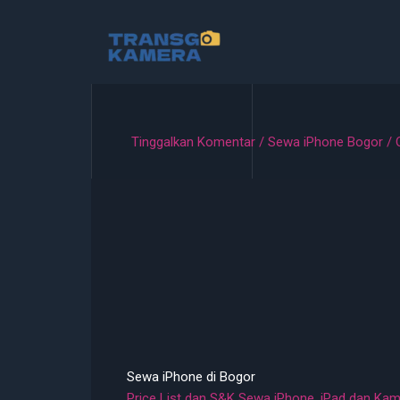
Lewati
ke
konten
Tinggalkan Komentar
/
Sewa iPhone Bogor
/ 
Sewa iPhone di Bogor
Price List dan S&K Sewa iPhone, iPad dan Ka