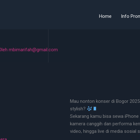
Home
Info Pro
Oleh
mbimarifah@gmail.com
Mau nonton konser di Bogor 2025 
stylish?
Sekarang kamu bisa sewa iPhone 1
kamera canggih dan performa kenca
video, hingga live di media sosial
mera