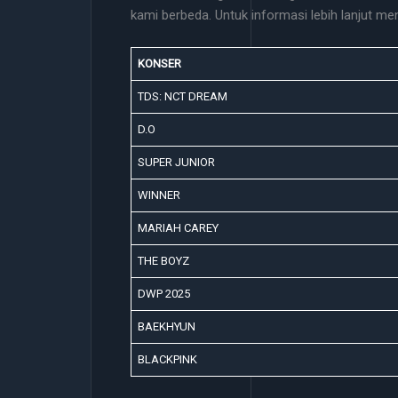
kami berbeda. Untuk informasi lebih lanjut me
KONSER
TDS: NCT DREAM
D.O
SUPER JUNIOR
WINNER
MARIAH CAREY
THE BOYZ
DWP 2025
BAEKHYUN
BLACKPINK