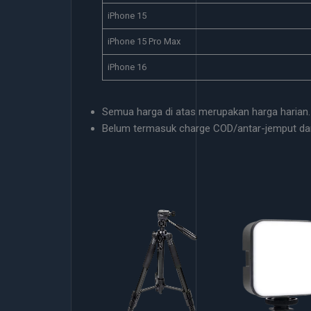
iPhone 15
iPhone 15 Pro Max
iPhone 16
Semua harga di atas merupakan harga harian.
Belum termasuk charge COD/antar-jemput da
Powerbank
Tripod
Selfie Light