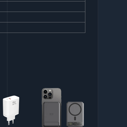
la Charger IT 30W
Powerbank
Tripod