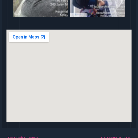
←
Pos Sebelumnya
Selanjutnya Pos
→