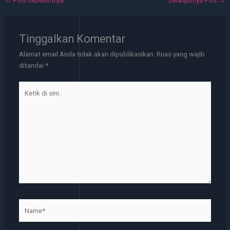
Tinggalkan Komentar
Alamat email Anda tidak akan dipublikasikan.
Ruas yang wajib
ditandai
*
Ketik
di
sini..
Name*