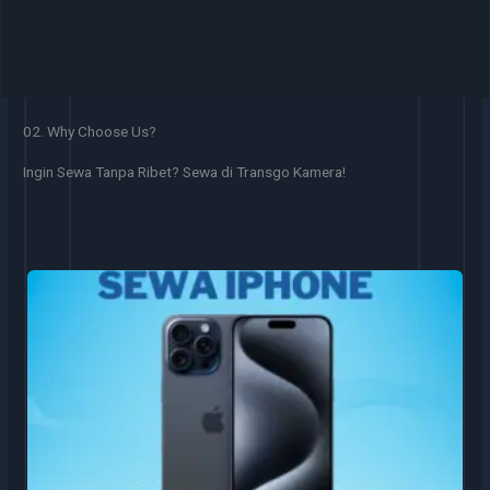
02. Why Choose Us?
Ingin Sewa Tanpa Ribet? Sewa di Transgo Kamera!