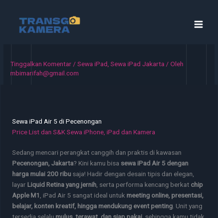
Lewati
ke
konten
Tinggalkan Komentar
/
Sewa iPad
,
Sewa iPad Jakarta
/ Oleh
mbimarifah@gmail.com
Sewa iPad Air 5 di Pecenongan
Price List dan S&K Sewa iPhone, iPad dan Kamera
Sedang mencari perangkat canggih dan praktis di kawasan
Pecenongan, Jakarta
? Kini kamu bisa
sewa iPad Air 5 dengan
harga mulai 200 ribu
saja! Hadir dengan desain tipis dan elegan,
layar
Liquid Retina yang jernih
, serta performa kencang berkat
chip
Apple M1
, iPad Air 5 sangat ideal untuk
meeting online, presentasi,
belajar, konten kreatif, hingga mendukung event penting
. Unit yang
tersedia selalu
mulus, terawat, dan siap pakai
, sehingga kamu tidak