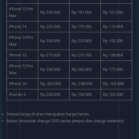
iPhone 13 Pro
Rp 250.000
Rp 191.000
Rp 127.000
Max
iPhone 14
Rp 225.000
Rp 173.036
Rp 113.834
iPhone 14 Pro
Rp 300.000
Rp 229.000
Rp 152.000
Max
iPhone 15
Rp 275.000
Rp 210.536
Rp 138.834
iPhone 15 Pro
Rp 350.000
Rp 266.000
Rp 177.000
Max
iPhone 16
Rp. 325.000
Rp. 248.036
Rp. 163.840
iPad Air 5
Rp 200.000
Rp 154.500
Rp 103.000
Semua harga di atas merupakan harga harian.
Belum termasuk charge COD/antar-jemput dan charge weekend.