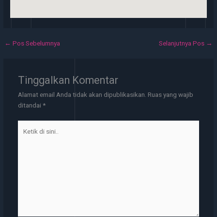
←
Pos Sebelumnya
Selanjutnya Pos
→
Tinggalkan Komentar
Alamat email Anda tidak akan dipublikasikan.
Ruas yang wajib
ditandai
*
Ketik
di
sini..