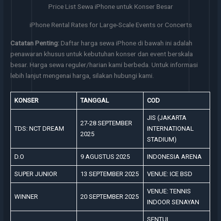
Price List Sewa iPhone untuk Konser Besar
iPhone Rental Rates for Large-Scale Events or Concerts
Catatan Penting:
Daftar harga sewa iPhone di bawah ini adalah
penawaran khusus untuk kebutuhan konser dan event berskala
besar. Harga sewa reguler/harian kami berbeda. Untuk informasi
lebih lanjut mengenai harga, silakan hubungi kami.
KONSER
TANGGAL
COD
JIS (JAKARTA
27-28 SEPTEMBER
TDS: NCT DREAM
INTERNATIONAL
2025
STADIUM)
D.O
9 AGUSTUS 2025
INDONESIA ARENA
SUPER JUNIOR
13 SEPTEMBER 2025
VENUE: ICE BSD
VENUE: TENNIS
WINNER
20 SEPTEMBER 2025
INDOOR SENAYAN
SENTUL