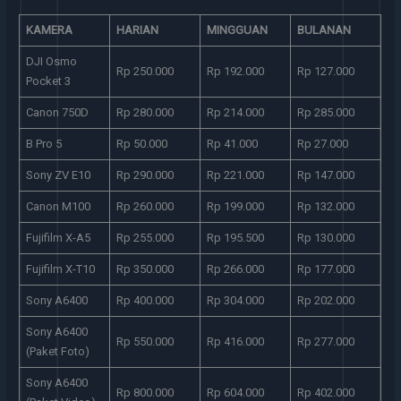
KAMERA
HARIAN
MINGGUAN
BULANAN
DJI Osmo
Rp 250.000
Rp 192.000
Rp 127.000
Pocket 3
Canon 750D
Rp 280.000
Rp 214.000
Rp 285.000
B Pro 5
Rp 50.000
Rp 41.000
Rp 27.000
Sony ZV E10
Rp 290.000
Rp 221.000
Rp 147.000
Canon M100
Rp 260.000
Rp 199.000
Rp 132.000
Fujifilm X-A5
Rp 255.000
Rp 195.500
Rp 130.000
Fujifilm X-T10
Rp 350.000
Rp 266.000
Rp 177.000
Sony A6400
Rp 400.000
Rp 304.000
Rp 202.000
Sony A6400
Rp 550.000
Rp 416.000
Rp 277.000
(Paket Foto)
Sony A6400
Rp 800.000
Rp 604.000
Rp 402.000