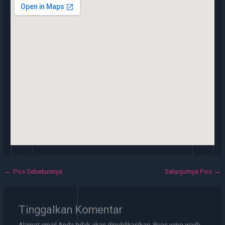
←
Pos Sebelumnya
Selanjutnya Pos
→
Tinggalkan Komentar
Alamat email Anda tidak akan dipublikasikan.
Ruas yang wajib