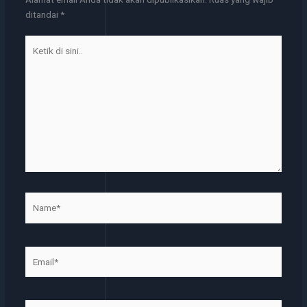
ditandai
*
Ketik
di
sini..
Name*
Email*