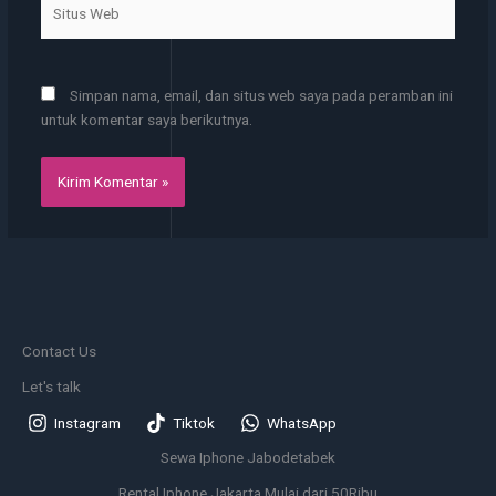
Situs
Web
Simpan nama, email, dan situs web saya pada peramban ini
untuk komentar saya berikutnya.
Contact Us
Let's talk
Instagram
Tiktok
WhatsApp
Sewa Iphone Jabodetabek
Rental Iphone Jakarta Mulai dari 50Ribu