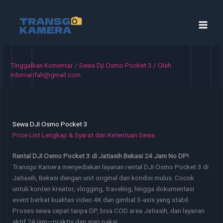
Lewati
ke
konten
Tinggalkan Komentar
/
Sewa Dji Osmo Pocket 3
/ Oleh
mbimarifah@gmail.com
Sewa DJI Osmo Pocket 3
Price List Lengkap & Syarat dan Ketentuan Sewa
Rental DJI Osmo Pocket 3 di Jatiasih Bekasi 24 Jam No DP!
Transgo Kamera menyediakan layanan rental DJI Osmo Pocket 3 di
Jatiasih, Bekasi dengan unit original dan kondisi mulus. Cocok
untuk konten kreator, vlogging, traveling, hingga dokumentasi
event berkat kualitas video 4K dan gimbal 3-axis yang stabil.
Proses sewa cepat tanpa DP, bisa COD area Jatiasih, dan layanan
aktif 24 jam—praktis dan siap pakai.