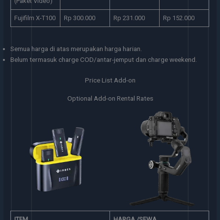
(Paket Video)
Fujifilm X-T100
Rp 300.000
Rp 231.000
Rp 152.000
Semua harga di atas merupakan harga harian.
Belum termasuk charge COD/antar-jemput dan charge weekend.
Price List Add-on
Optional Add-on Rental Rates
Gimbal
Kepala Charger IT 30W
ITEM
HARGA /SEWA