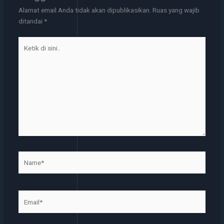
Alamat email Anda tidak akan dipublikasikan.
Ruas yang wajib
ditandai
*
Ketik
di
sini..
Name*
Email*