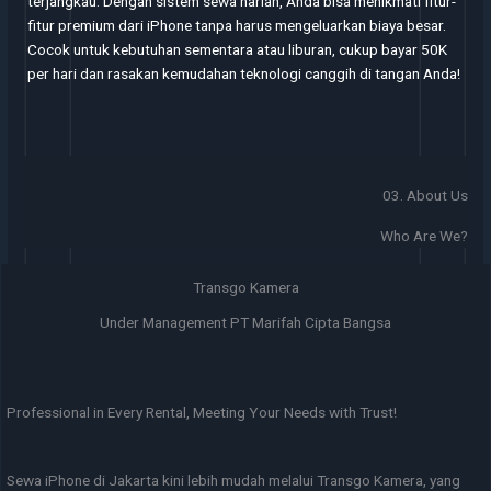
terjangkau. Dengan sistem sewa harian, Anda bisa menikmati fitur-
fitur premium dari iPhone tanpa harus mengeluarkan biaya besar.
Cocok untuk kebutuhan sementara atau liburan, cukup bayar 50K
per hari dan rasakan kemudahan teknologi canggih di tangan Anda!
03. About Us
Who Are We?
Transgo Kamera
Under Management PT Marifah Cipta Bangsa
Professional in Every Rental, Meeting Your Needs with Trust!
Sewa iPhone di Jakarta kini lebih mudah melalui Transgo Kamera, yang