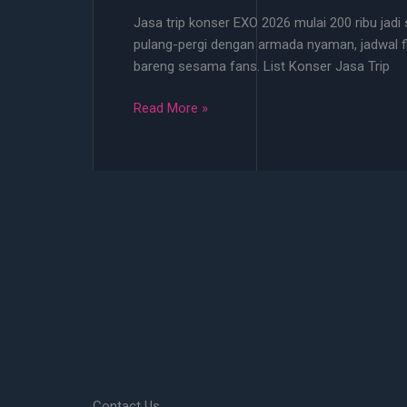
2026
Jasa trip konser EXO 2026 mulai 200 ribu jadi 
Mulai
pulang-pergi dengan armada nyaman, jadwal fle
200
bareng sesama fans. List Konser Jasa Trip
Ribu
Jasa
Read More »
Trip
Konser
EXO
2026
Mulai
200
Ribu
bisa
Jemput
di
Titik
Terdekat!
Contact Us