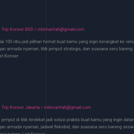
 Trip Konser BSD
/
mbimarifah@gmail.com
i 100 ribu jadi pilihan hemat buat kamu yang ingin berangkat ke ven
engan armada nyaman, titik jemput strategis, dan suasana seru bare
ist Konser
 Trip Konser Jakarta
/
mbimarifah@gmail.com
emput di titik terdekat jadi solusi praktis buat kamu yang ingin dat
ngan armada nyaman, jadwal fleksibel, dan suasana seru bareng sesam
ai pulang. List Konser