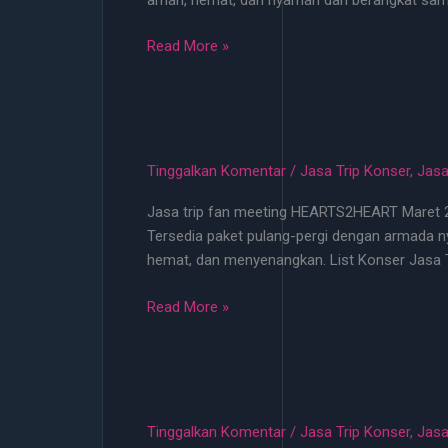
100
Ribu!
Jasa
Read More »
Trip
Konser
Terlengkap
2026
Mulai
Tinggalkan Komentar
/
Jasa Trip Konser
,
Jasa
100k
Jasa trip fan meeting HEARTS2HEART Maret 2026
Bisa
Tersedia paket pulang-pergi dengan armada ny
Jemput
hemat, dan menyenangkan. List Konser Jasa 
di
Lokasi
Jasa
Read More »
Terdekat
Trip
Fan
Meeting
HEARTS2HEART
Maret
Tinggalkan Komentar
/
Jasa Trip Konser
,
Jasa