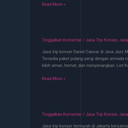
Jasa
Read More »
Trip
Konser
EXO
Juni
2026
Tinggalkan Komentar
/
Jasa Trip Konser
,
Jasa
Start
Jasa trip konser Daniel Caesar di Java Jazz Me
100
Tersedia paket pulang-pergi dengan armada ny
Ribu
lebih aman, hemat, dan menyenangkan. List 
di
Jakarta
Jasa
Read More »
Trip
Konser
Daniel
Caesar
Java
Tinggalkan Komentar
/
Jasa Trip Konser
,
Jasa
Jazz
Jasa trip konser termurah di Jakarta bersama 
–