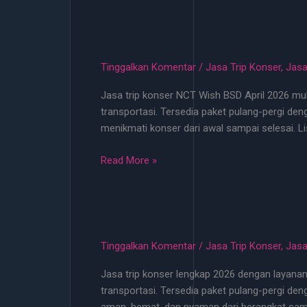
Konser
EXO
2026
Cuma
Tinggalkan Komentar
/
Jasa Trip Konser
,
Jasa
100
Jasa trip konser NCT Wish BSD April 2026 mula
Ribu
transportasi. Tersedia paket pulang-pergi d
Bisa
menikmati konser dari awal sampai selesai. L
Jemput
Ke
Jasa
Read More »
Titik
Trip
Terdekat
Konser
NCT
Wish
BSD
Tinggalkan Komentar
/
Jasa Trip Konser
,
Jasa
April
Jasa trip konser lengkap 2026 dengan layanan j
2026
transportasi. Tersedia paket pulang-pergi de
Mulai
aman, hemat, dan nyaman dari berangkat samp