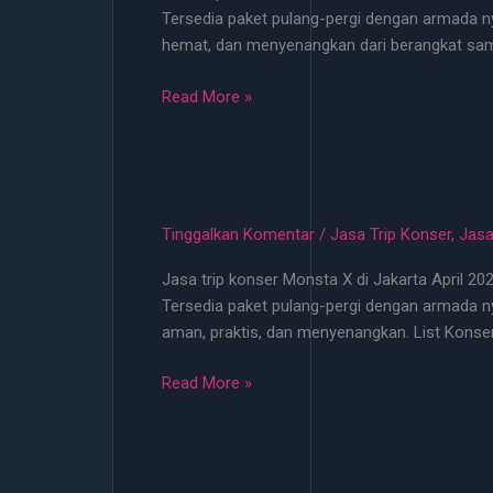
Tersedia paket pulang-pergi dengan armada ny
Mei
hemat, dan menyenangkan dari berangkat samp
2026
Mulai
Jasa
Read More »
100
Trip
Ribu
Konser
Termurah
Jakarta
di
Tinggalkan Komentar
/
Jasa Trip Konser
,
Jasa
Transgo
Jasa trip konser Monsta X di Jakarta April 20
Vibes
Tersedia paket pulang-pergi dengan armada ny
Mulai
aman, praktis, dan menyenangkan. List Konse
100
Ribu
Jasa
Read More »
Trip
Konser
Monsta
X