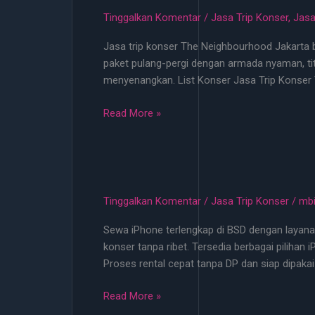
di
Tinggalkan Komentar
/
Jasa Trip Konser
,
Jasa
Jakarta
Jasa trip konser The Neighbourhood Jakarta bu
April
paket pulang-pergi dengan armada nyaman, tit
2026
menyenangkan. List Konser Jasa Trip Konser
Mulai
100rb
Jasa
Read More »
Trip
Konser
The
Neighbourhood
Jakarta
Tinggalkan Komentar
/
Jasa Trip Konser
/
mb
Bulan
Sewa iPhone terlengkap di BSD dengan layana
Juli
konser tanpa ribet. Tersedia berbagai pilihan
2026
Proses rental cepat tanpa DP dan siap dipakai
Jasa
Read More »
Trip