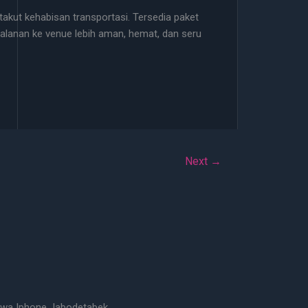
 takut kehabisan transportasi. Tersedia paket
rjalanan ke venue lebih aman, hemat, dan seru
Next
→
wa Iphone Jabodetabek