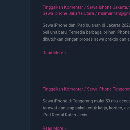
2026
Tinggalkan Komentar
/
Sewa Iphone Jakarta
,
–
Sewa Iphone Jakarta Utara
/
mbimarifah@gma
Layanan
Sewa iPhone dan iPad bulanan di Jakarta 2026 
24
beli unit baru. Tersedia berbagai pilihan iPho
Jam
dibutuhkan dengan proses sewa praktis dan ef
Sewa
Read More »
iPhone
iPad
Bulanan
Jakarta
2026
Tinggalkan Komentar
/
Sewa iPhone Tangera
–
Sewa iPhone di Tangerang mulai 50 ribu dengan
Layanan
terawat dan siap pakai untuk kerja, konten, e
24
iPad Rental Rates Jenis
Jam
Sewa
Read More »