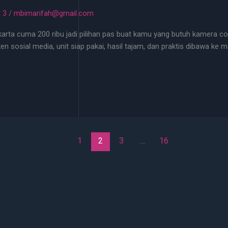
 3
/
mbimarifah@gmail.com
arta cuma 200 ribu jadi pilihan pas buat kamu yang butuh kamera co
ten sosial media, unit siap pakai, hasil tajam, dan praktis dibawa ke 
1
2
3
…
16