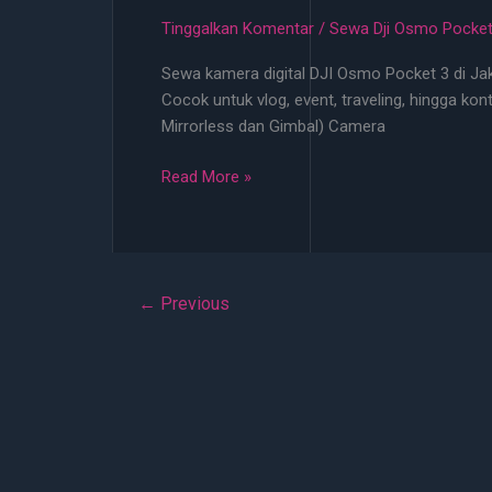
Untuk
Tinggalkan Komentar
/
Sewa Dji Osmo Pocket
Konser
Sewa kamera digital DJI Osmo Pocket 3 di Jak
BTS
Cocok untuk vlog, event, traveling, hingga kon
EXO
Mirrorless dan Gimbal) Camera
2026
No
Sewa
Read More »
DP
Kamera
Digital
DJI
Osmo
←
Previous
Pocket
3
Cuma
200
Ribu
di
Jakarta