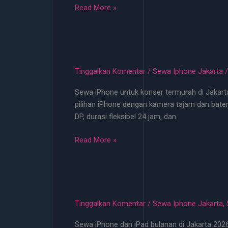
Sewa
Read More »
iPhone
Untuk
Konser
Termurah
di
Tinggalkan Komentar
/
Sewa Iphone Jakarta
BSD
Sewa iPhone untuk konser termurah di Jakarta j
–
pilihan iPhone dengan kamera tajam dan bate
Rental
DP, durasi fleksibel 24 jam, dan
iP
No
Sewa
Read More »
DP!
iPhone
Untuk
Konser
Termurah
di
Tinggalkan Komentar
/
Sewa Iphone Jakarta
,
Jakarta
Sewa iPhone dan iPad bulanan di Jakarta 2026 
–