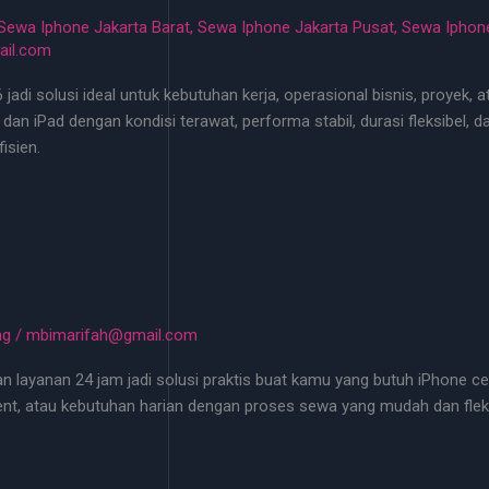
Sewa Iphone Jakarta Barat
,
Sewa Iphone Jakarta Pusat
,
Sewa Iphone
il.com
jadi solusi ideal untuk kebutuhan kerja, operasional bisnis, proyek,
ne dan iPad dengan kondisi terawat, performa stabil, durasi fleksibel,
isien.
ng
/
mbimarifah@gmail.com
 layanan 24 jam jadi solusi praktis buat kamu yang butuh iPhone cepa
vent, atau kebutuhan harian dengan proses sewa yang mudah dan fleks