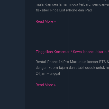
mulai dari seri lama hingga terbaru, semuany
Jakarta
fleksibel. Price List iPhone dan iPad
24
Jam
Sewa
Read More »
iPhone
Jakarta
Selatan
No
DP
Tinggalkan Komentar
/
Sewa Iphone Jakarta
24
Rental iPhone 14 Pro Max untuk konser BTS & 
Jam
dengan zoom tajam dan stabil cocok untuk rek
–
24 jam—tinggal
Rental
iPhone
Rental
Read More »
Terlengkap
iPhone
14
Pro
Max