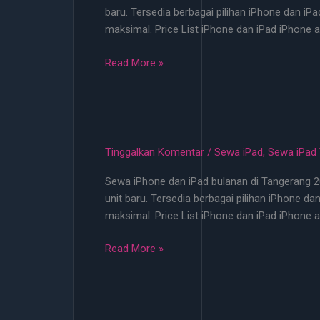
baru. Tersedia berbagai pilihan iPhone dan iP
Rental
maksimal. Price List iPhone dan iPad iPhone a
iP
No
Sewa
Read More »
DP!
iPhone
Bulanan
Mulai
50
Ribu
Tinggalkan Komentar
/
Sewa iPad
,
Sewa iPad
No
Sewa iPhone dan iPad bulanan di Tangerang 20
DP
unit baru. Tersedia berbagai pilihan iPhone d
–
maksimal. Price List iPhone dan iPad iPhone a
Rental
iP
Sewa
Read More »
Jakarta
iPhone
iPad
Bulanan
Tangerang