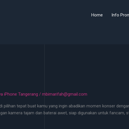
Home
Info Pro
a iPhone Tangerang
/
mbimarifah@gmail.com
i pilihan tepat buat kamu yang ingin abadikan momen konser dengan h
engan kamera tajam dan baterai awet, siap digunakan untuk fancam, s