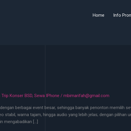
Home
Info Pro
 Trip Konser BSD
,
Sewa IPhone
/
mbimarifah@gmail.com
 dengan berbagai event besar, sehingga banyak penonton memilih s
eo stabil, warna tajam, hingga audio yang lebih jelas; dengan pilihan
gin mengabadikan […]