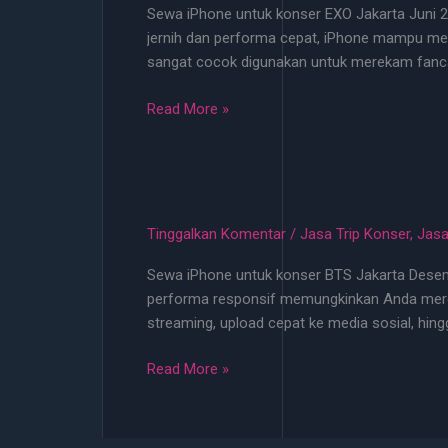
Sewa iPhone untuk konser EXO Jakarta Juni 2
Kamera
jernih dan performa cepat, iPhone mampu meng
HD
sangat cocok digunakan untuk merekam fanca
Sewa
Read More »
iPhone
Konser
EXO
Jakarta
–
Tinggalkan Komentar
/
Jasa Trip Konser
,
Jasa
Juni
Sewa iPhone untuk konser BTS Jakarta Desemb
2026
performa responsif memungkinkan Anda merekam 
streaming, upload cepat ke media sosial, hi
Sewa
Read More »
iPhone
Konser
BTS