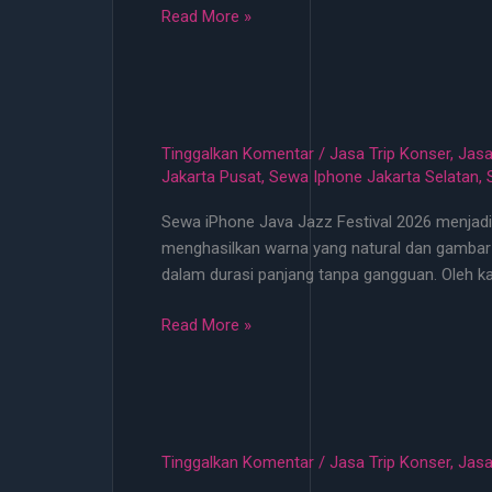
Sewa
Read More »
iPhone
Konser
ICE
BSD
&
Tinggalkan Komentar
/
Jasa Trip Konser
,
Jasa
PIK
Jakarta Pusat
,
Sewa Iphone Jakarta Selatan
,
2
Sewa iPhone Java Jazz Festival 2026 menjadi
Proses
menghasilkan warna yang natural dan gambar 
Cepat
dalam durasi panjang tanpa gangguan. Oleh kar
Sewa
Read More »
iPhone
Java
Jazz
Festival
2026
Tinggalkan Komentar
/
Jasa Trip Konser
,
Jasa
Full