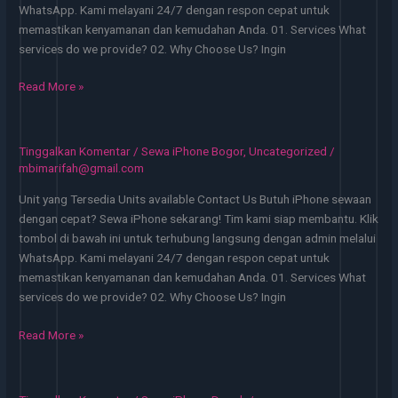
WhatsApp. Kami melayani 24/7 dengan respon cepat untuk
memastikan kenyamanan dan kemudahan Anda. 01. Services What
services do we provide? 02. Why Choose Us? Ingin
Sewa
Read More »
iPhone
Bekasi
Mulai
Tinggalkan Komentar
/
Sewa iPhone Bogor
,
Uncategorized
/
50
mbimarifah@gmail.com
Ribu!
Unit yang Tersedia Units available Contact Us Butuh iPhone sewaan
Rental
dengan cepat? Sewa iPhone sekarang! Tim kami siap membantu. Klik
Murah
tombol di bawah ini untuk terhubung langsung dengan admin melalui
24
WhatsApp. Kami melayani 24/7 dengan respon cepat untuk
Jam
memastikan kenyamanan dan kemudahan Anda. 01. Services What
services do we provide? 02. Why Choose Us? Ingin
Sewa
Read More »
iPhone
Terdekat
Bogor