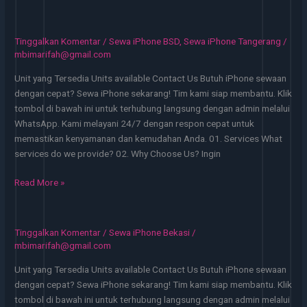
iPhone
BSD
Mulai
Tinggalkan Komentar
/
Sewa iPhone BSD
,
Sewa iPhone Tangerang
/
50
mbimarifah@gmail.com
Ribu
Unit yang Tersedia Units available Contact Us Butuh iPhone sewaan
24
dengan cepat? Sewa iPhone sekarang! Tim kami siap membantu. Klik
Jam
tombol di bawah ini untuk terhubung langsung dengan admin melalui
–
WhatsApp. Kami melayani 24/7 dengan respon cepat untuk
Fresh
memastikan kenyamanan dan kemudahan Anda. 01. Services What
Units,
services do we provide? 02. Why Choose Us? Ingin
Rent
Now
Sewa
Read More »
iPhone
BSD
Tangerang
Tinggalkan Komentar
/
Sewa iPhone Bekasi
/
–
mbimarifah@gmail.com
Same
Unit yang Tersedia Units available Contact Us Butuh iPhone sewaan
Day
dengan cepat? Sewa iPhone sekarang! Tim kami siap membantu. Klik
Service!
tombol di bawah ini untuk terhubung langsung dengan admin melalui