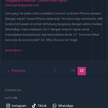
Tinggalkan Komentar
/
Sewa iPhone Depok
/
–
mbimarifah@gmail.com
Instant
Unit yang Tersedia Units available Contact Us Butuh iPhone sewaan
Availability!
dengan cepat? Sewa iPhone sekarang! Tim kami siap membantu. Klik
tombol di bawah ini untuk terhubung langsung dengan admin melalui
WhatsApp. Kami melayani 24/7 dengan respon cepat untuk
memastikan kenyamanan dan kemudahan Anda. 01. Services What
services do we provide? 02. Why Choose Us? Ingin
Rental
Read More »
iPhone
15
Depok
←
Previous
1
…
19
20
–
Sewa
iPhone
Terpercaya
Contact Us
24
Jam
Let's talk
Instagram
Tiktok
WhatsApp