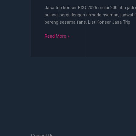
2026
Jasa trip konser EXO 2026 mulai 200 ribu jadi 
Mulai
pulang-pergi dengan armada nyaman, jadwal fle
200
bareng sesama fans. List Konser Jasa Trip
Ribu
Jasa
Read More »
Trip
Konser
EXO
2026
Mulai
200
Ribu
bisa
Jemput
di
Titik
Terdekat!
Contact Us