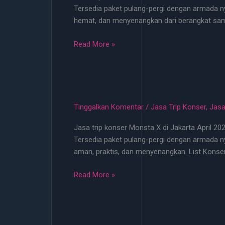
Tersedia paket pulang-pergi dengan armada ny
Mei
hemat, dan menyenangkan dari berangkat samp
2026
Mulai
Jasa
Read More »
100
Trip
Ribu
Konser
Termurah
Jakarta
di
Tinggalkan Komentar
/
Jasa Trip Konser
,
Jasa
Transgo
Jasa trip konser Monsta X di Jakarta April 20
Vibes
Tersedia paket pulang-pergi dengan armada ny
Mulai
aman, praktis, dan menyenangkan. List Konse
100
Ribu
Jasa
Read More »
Trip
Konser
Monsta
X