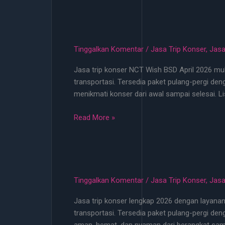
Konser
EXO
2026
Cuma
Tinggalkan Komentar
/
Jasa Trip Konser
,
Jasa
100
Jasa trip konser NCT Wish BSD April 2026 mula
Ribu
transportasi. Tersedia paket pulang-pergi d
Bisa
menikmati konser dari awal sampai selesai. L
Jemput
Ke
Jasa
Read More »
Titik
Trip
Terdekat
Konser
NCT
Wish
BSD
Tinggalkan Komentar
/
Jasa Trip Konser
,
Jasa
April
Jasa trip konser lengkap 2026 dengan layanan j
2026
transportasi. Tersedia paket pulang-pergi de
Mulai
aman, hemat, dan nyaman dari berangkat samp