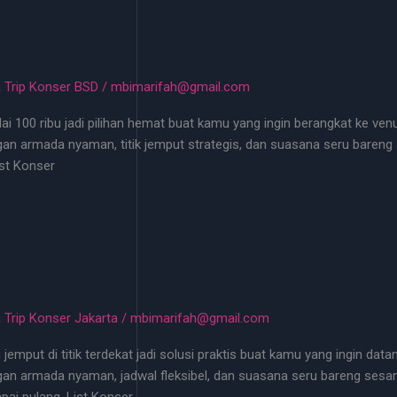
 Trip Konser BSD
/
mbimarifah@gmail.com
i 100 ribu jadi pilihan hemat buat kamu yang ingin berangkat ke ven
engan armada nyaman, titik jemput strategis, dan suasana seru bare
ist Konser
 Trip Konser Jakarta
/
mbimarifah@gmail.com
emput di titik terdekat jadi solusi praktis buat kamu yang ingin dat
ngan armada nyaman, jadwal fleksibel, dan suasana seru bareng sesam
ai pulang. List Konser