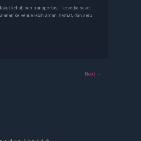
 takut kehabisan transportasi. Tersedia paket
rjalanan ke venue lebih aman, hemat, dan seru
Next
→
wa Iphone Jabodetabek