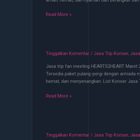
100
Ribu!
Jasa
Read More »
Trip
Konser
Terlengkap
2026
Mulai
Tinggalkan Komentar
/
Jasa Trip Konser
,
Jasa
100k
Jasa trip fan meeting HEARTS2HEART Maret 2026
Bisa
Tersedia paket pulang-pergi dengan armada ny
Jemput
hemat, dan menyenangkan. List Konser Jasa 
di
Lokasi
Jasa
Read More »
Terdekat
Trip
Fan
Meeting
HEARTS2HEART
Maret
Tinggalkan Komentar
/
Jasa Trip Konser
,
Jasa