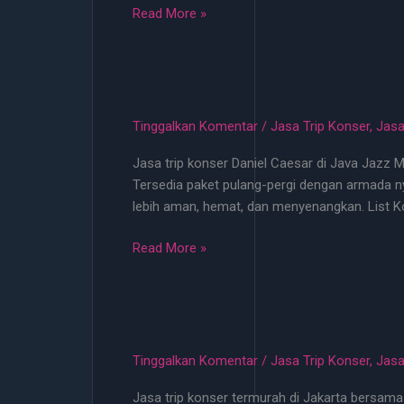
Jasa
Read More »
Trip
Konser
EXO
Juni
2026
Tinggalkan Komentar
/
Jasa Trip Konser
,
Jasa
Start
Jasa trip konser Daniel Caesar di Java Jazz Me
100
Tersedia paket pulang-pergi dengan armada ny
Ribu
lebih aman, hemat, dan menyenangkan. List 
di
Jakarta
Jasa
Read More »
Trip
Konser
Daniel
Caesar
Java
Tinggalkan Komentar
/
Jasa Trip Konser
,
Jasa
Jazz
Jasa trip konser termurah di Jakarta bersama 
–