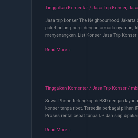
di
Tinggalkan Komentar
/
Jasa Trip Konser
,
Jasa
Jakarta
Jasa trip konser The Neighbourhood Jakarta bu
April
paket pulang-pergi dengan armada nyaman, tit
2026
menyenangkan. List Konser Jasa Trip Konser
Mulai
100rb
Jasa
Read More »
Trip
Konser
The
Neighbourhood
Jakarta
Tinggalkan Komentar
/
Jasa Trip Konser
/
mb
Bulan
Sewa iPhone terlengkap di BSD dengan layana
Juli
konser tanpa ribet. Tersedia berbagai pilihan
2026
Proses rental cepat tanpa DP dan siap dipakai
Jasa
Read More »
Trip