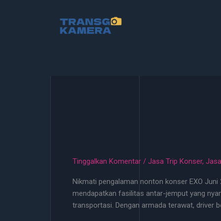
Lewati
ke
konten
Tinggalkan Komentar
/
Jasa Trip Konser
,
Jasa
Nikmati pengalaman nonton konser EXO Juni 20
mendapatkan fasilitas antar-jemput yang nya
transportasi. Dengan armada terawat, driver 