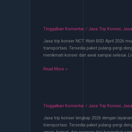
Konser
EXO
2026
Cuma
Tinggalkan Komentar
/
Jasa Trip Konser
,
Jasa
100
Jasa trip konser NCT Wish BSD April 2026 mula
Ribu
transportasi. Tersedia paket pulang-pergi d
Bisa
menikmati konser dari awal sampai selesai. L
Jemput
Ke
Jasa
Read More »
Titik
Trip
Terdekat
Konser
NCT
Wish
BSD
Tinggalkan Komentar
/
Jasa Trip Konser
,
Jasa
April
Jasa trip konser lengkap 2026 dengan layanan j
2026
transportasi. Tersedia paket pulang-pergi de
Mulai
aman, hemat, dan nyaman dari berangkat samp