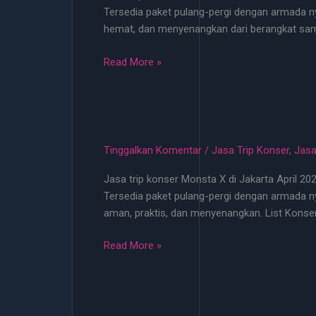
Tersedia paket pulang-pergi dengan armada ny
Mei
hemat, dan menyenangkan dari berangkat samp
2026
Mulai
Jasa
Read More »
100
Trip
Ribu
Konser
Termurah
Jakarta
di
Tinggalkan Komentar
/
Jasa Trip Konser
,
Jasa
Transgo
Jasa trip konser Monsta X di Jakarta April 20
Vibes
Tersedia paket pulang-pergi dengan armada ny
Mulai
aman, praktis, dan menyenangkan. List Konse
100
Ribu
Jasa
Read More »
Trip
Konser
Monsta
X