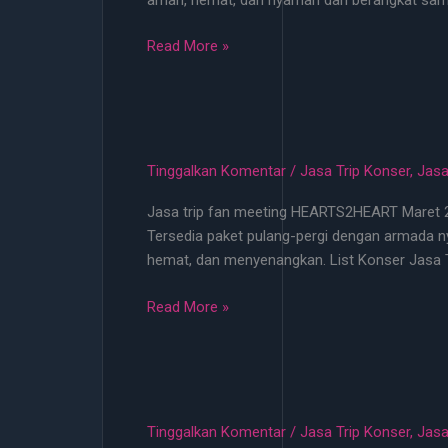
100
Ribu!
Jasa
Read More »
Trip
Konser
Terlengkap
2026
Mulai
Tinggalkan Komentar
/
Jasa Trip Konser
,
Jasa
100k
Jasa trip fan meeting HEARTS2HEART Maret 2026
Bisa
Tersedia paket pulang-pergi dengan armada ny
Jemput
hemat, dan menyenangkan. List Konser Jasa 
di
Lokasi
Jasa
Read More »
Terdekat
Trip
Fan
Meeting
HEARTS2HEART
Maret
Tinggalkan Komentar
/
Jasa Trip Konser
,
Jasa