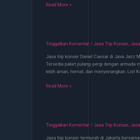
Jasa
Read More »
Trip
Konser
EXO
Juni
2026
Tinggalkan Komentar
/
Jasa Trip Konser
,
Jasa
Start
Jasa trip konser Daniel Caesar di Java Jazz Me
100
Tersedia paket pulang-pergi dengan armada ny
Ribu
lebih aman, hemat, dan menyenangkan. List 
di
Jakarta
Jasa
Read More »
Trip
Konser
Daniel
Caesar
Java
Tinggalkan Komentar
/
Jasa Trip Konser
,
Jasa
Jazz
Jasa trip konser termurah di Jakarta bersama 
–