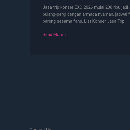
2026
Jasa trip konser EXO 2026 mulai 200 ribu jadi 
Mulai
pulang-pergi dengan armada nyaman, jadwal fle
200
bareng sesama fans. List Konser Jasa Trip
Ribu
Jasa
Read More »
Trip
Konser
EXO
2026
Mulai
200
Ribu
bisa
Jemput
di
Titik
Terdekat!
Contact Us