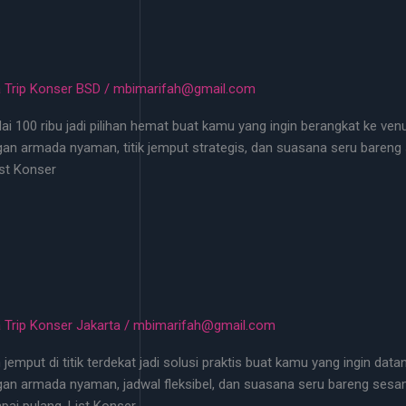
 Trip Konser BSD
/
mbimarifah@gmail.com
i 100 ribu jadi pilihan hemat buat kamu yang ingin berangkat ke ven
engan armada nyaman, titik jemput strategis, dan suasana seru bare
ist Konser
 Trip Konser Jakarta
/
mbimarifah@gmail.com
emput di titik terdekat jadi solusi praktis buat kamu yang ingin dat
ngan armada nyaman, jadwal fleksibel, dan suasana seru bareng sesam
ai pulang. List Konser