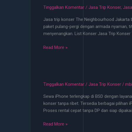
di
Tinggalkan Komentar
/
Jasa Trip Konser
,
Jasa
Jakarta
Jasa trip konser The Neighbourhood Jakarta bu
April
paket pulang-pergi dengan armada nyaman, tit
2026
menyenangkan. List Konser Jasa Trip Konser
Mulai
100rb
Jasa
Read More »
Trip
Konser
The
Neighbourhood
Jakarta
Tinggalkan Komentar
/
Jasa Trip Konser
/
mb
Bulan
Sewa iPhone terlengkap di BSD dengan layana
Juli
konser tanpa ribet. Tersedia berbagai pilihan
2026
Proses rental cepat tanpa DP dan siap dipakai
Jasa
Read More »
Trip