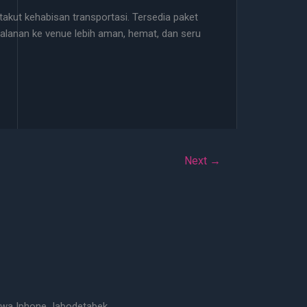
 takut kehabisan transportasi. Tersedia paket
rjalanan ke venue lebih aman, hemat, dan seru
Next
→
wa Iphone Jabodetabek